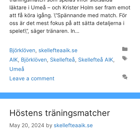
läktare i Umeå – och Krister Holm ser fram emot
att få köra igång. \”Spännande med match. För
oss är det mest fokus på att sätta detaljerna i
spelet\”, säger tränaren. In…
Categories
Björklöven
,
skellefteaaik.se
Tags
AIK
,
Björklöven
,
Skellefteå
,
Skellefteå AIK
,
Umeå
Leave a comment
Höstens träningsmatcher
May 20, 2024
by
skellefteaaik.se