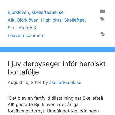
Categories
Björklöven
,
skellefteaaik.se
Tags
AIK
,
Björklöven
,
Highlights
,
Skellefteå
,
Skellefteå AIK
Leave a comment
Ljuv derbyseger inför heroiskt
bortafölje
August 16, 2024
by
skellefteaaik.se
“Det blev en fartfylld tillställning när Skellefteå
AIK gästade Björklöven i det årliga
försäsongsderbyt. Umeålaget tog ledningen