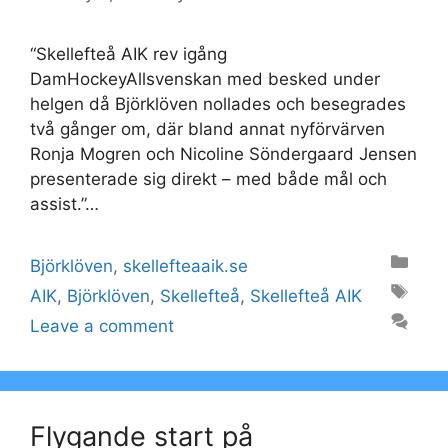
“Skellefteå AIK rev igång
DamHockeyAllsvenskan med besked under
helgen då Björklöven nollades och besegrades
två gånger om, där bland annat nyförvärven
Ronja Mogren och Nicoline Söndergaard Jensen
presenterade sig direkt – med både mål och
assist.”…
Categories
Björklöven
,
skellefteaaik.se
Tags
AIK
,
Björklöven
,
Skellefteå
,
Skellefteå AIK
Leave a comment
Flygande start på