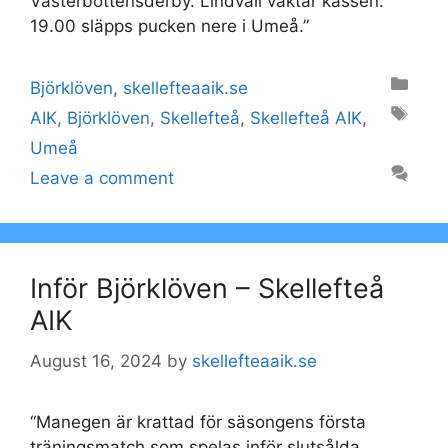
Västerbottensderby. Lindvall vaktar kassen.
19.00 släpps pucken nere i Umeå.”
Categories
Björklöven
,
skellefteaaik.se
Tags
AIK
,
Björklöven
,
Skellefteå
,
Skellefteå AIK
,
Umeå
Leave a comment
Inför Björklöven – Skellefteå
AIK
August 16, 2024
by
skellefteaaik.se
“Manegen är krattad för säsongens första
träningsmatch som spelas inför slutsålda