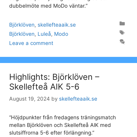
dubbelmöte med MoDo väntar.”
Categories
Björklöven
,
skellefteaaik.se
Tags
Björklöven
,
Luleå
,
Modo
Leave a comment
Highlights: Björklöven –
Skellefteå AIK 5-6
August 19, 2024
by
skellefteaaik.se
“Höjdpunkter från fredagens träningsmatch
mellan Björklöven och Skellefteå AIK med
slutsiffrorna 5-6 efter förlängning.”