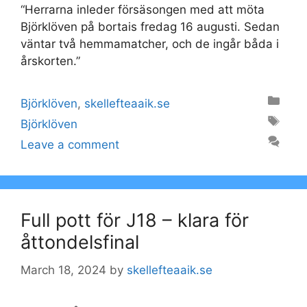
“Herrarna inleder försäsongen med att möta
Björklöven på bortais fredag 16 augusti. Sedan
väntar två hemmamatcher, och de ingår båda i
årskorten.”
Categories
Björklöven
,
skellefteaaik.se
Tags
Björklöven
Leave a comment
Full pott för J18 – klara för
åttondelsfinal
March 18, 2024
by
skellefteaaik.se