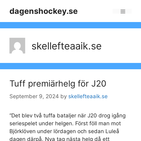
Skip
dagenshockey.se
to
Menu
content
skellefteaaik.se
Tuff premiärhelg för J20
September 9, 2024
by
skellefteaaik.se
“Det blev två tuffa bataljer när J20 drog igång
seriespelet under helgen. Först föll man mot
Björklöven under lördagen och sedan Luleå
dagen därpå. Nya tag nästa helg då ett