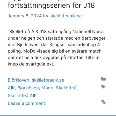
fortsättningsserien för J18
January 8, 2024
by
skellefteaaik.se
“Skellefteå AIK J18 satte igång Nationell Norra
under helgen och startade med en derbyseger
mot Björklöven, där Klingsell samlade ihop 4
poäng. MoDo visade sig bli en svårare match,
där det hela fick avgöras på straffar. Till slut
knep de svartgula ext…
Categories
Björklöven
,
skellefteaaik.se
Tags
AIK
,
Björklöven
,
Modo
,
Skellefteå
,
Skellefteå AIK
Leave a comment