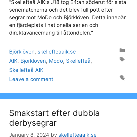
“Skellefteå AIK:s J18 tog E4:an söderut för sista
seriematcherna och det blev full pott efter
segrar mot MoDo och Björklöven. Detta innebär
en fjärdeplats i nationella serien och
direktavancemang till åttondelen.”
Categories
Björklöven
,
skellefteaaik.se
Tags
AIK
,
Björklöven
,
Modo
,
Skellefteå
,
Skellefteå AIK
Leave a comment
Smakstart efter dubbla
derbysegrar
January 8, 2024
by
skellefteaaik.se