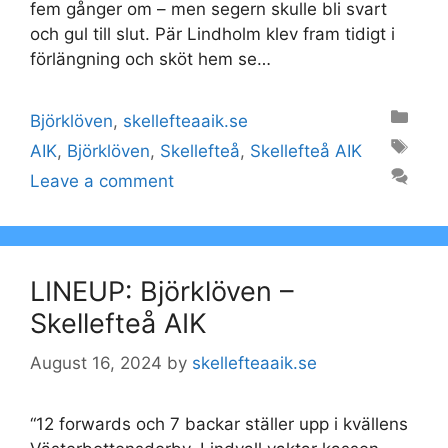
fem gånger om – men segern skulle bli svart
och gul till slut. Pär Lindholm klev fram tidigt i
förlängning och sköt hem se…
Categories
Björklöven
,
skellefteaaik.se
Tags
AIK
,
Björklöven
,
Skellefteå
,
Skellefteå AIK
Leave a comment
LINEUP: Björklöven –
Skellefteå AIK
August 16, 2024
by
skellefteaaik.se
“12 forwards och 7 backar ställer upp i kvällens