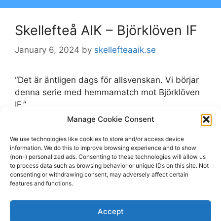
Skellefteå AIK – Björklöven IF
January 6, 2024
by
skellefteaaik.se
“Det är äntligen dags för allsvenskan. Vi börjar
denna serie med hemmamatch mot Björklöven
IF.”
Manage Cookie Consent
Categories
Björklöven
,
skellefteaaik.se
We use technologies like cookies to store and/or access device
Tags
information. We do this to improve browsing experience and to show
AIK
,
Björklöven
,
Skellefteå
,
Skellefteå AIK
(non-) personalized ads. Consenting to these technologies will allow us
Leave a comment
to process data such as browsing behavior or unique IDs on this site. Not
consenting or withdrawing consent, may adversely affect certain
features and functions.
Accept
Page
Page
Page
1
2
…
4
Next
→