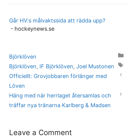
Går HV:s målvaktssida att rädda upp?
-
hockeynews.se
Categories
Björklöven
Tags
Björklöven
,
IF Björklöven
,
Joel Mustonen
Officiellt: Grovjobbaren förlänger med
Löven
Häng med när herrlaget återsamlas och
träffar nya tränarna Karlberg & Madsen
Leave a Comment