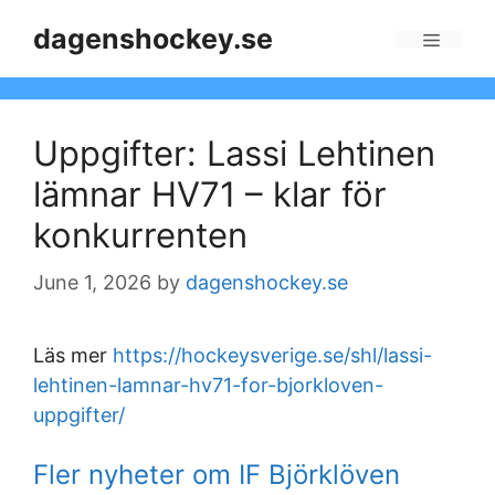
Skip
dagenshockey.se
to
Menu
content
Uppgifter: Lassi Lehtinen
lämnar HV71 – klar för
konkurrenten
June 1, 2026
by
dagenshockey.se
Läs mer
https://hockeysverige.se/shl/lassi-
lehtinen-lamnar-hv71-for-bjorkloven-
uppgifter/
Fler nyheter om IF Björklöven