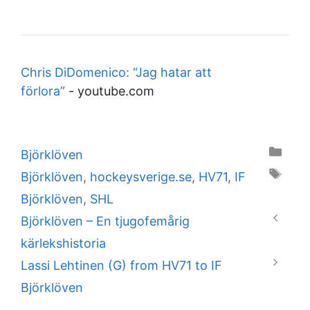
Chris DiDomenico: “Jag hatar att
förlora”
-
youtube.com
Categories
Björklöven
Tags
Björklöven
,
hockeysverige.se
,
HV71
,
IF
Björklöven
,
SHL
Björklöven – En tjugofemårig
kärlekshistoria
Lassi Lehtinen (G) from HV71 to IF
Björklöven