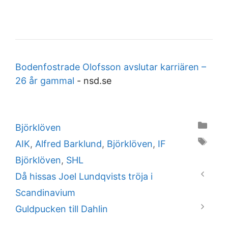
Bodenfostrade Olofsson avslutar karriären –
26 år gammal
-
nsd.se
Categories
Björklöven
Tags
AIK
,
Alfred Barklund
,
Björklöven
,
IF
Björklöven
,
SHL
Då hissas Joel Lundqvists tröja i
Scandinavium
Guldpucken till Dahlin