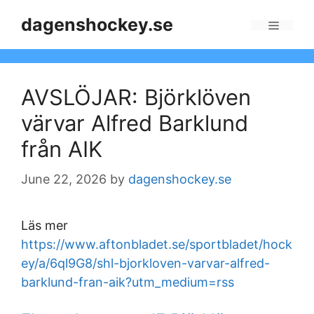
Skip
dagenshockey.se
to
Menu
content
AVSLÖJAR: Björklöven
värvar Alfred Barklund
från AIK
June 22, 2026
by
dagenshockey.se
Läs mer
https://www.aftonbladet.se/sportbladet/hock
ey/a/6ql9G8/shl-bjorkloven-varvar-alfred-
barklund-fran-aik?utm_medium=rss