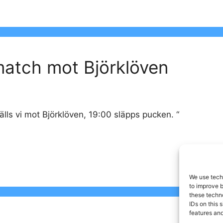
amatch mot Björklöven
tälls vi mot Björklöven, 19:00 släpps pucken. “
We use techn
to improve 
these techno
IDs on this 
features and