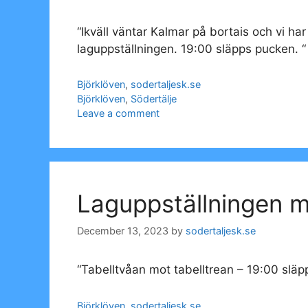
“Ikväll väntar Kalmar på bortais och vi har
laguppställningen. 19:00 släpps pucken. “
Categories
Björklöven
,
sodertaljesk.se
Tags
Björklöven
,
Södertälje
Leave a comment
Laguppställningen m
December 13, 2023
by
sodertaljesk.se
“Tabelltvåan mot tabelltrean – 19:00 släp
Categories
Björklöven
,
sodertaljesk.se