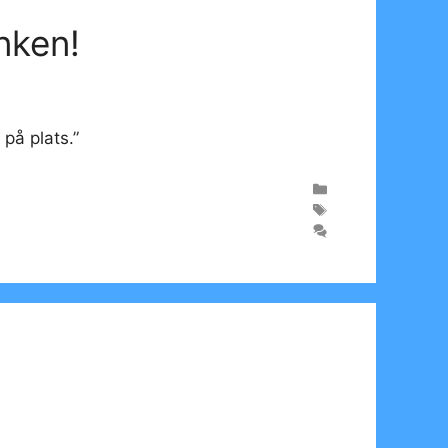
inken!
på plats.”