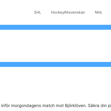
SHL
HockeyAllsvenskan
NHL
se inför morgondagens match mot Björklöven. Säkra din pla