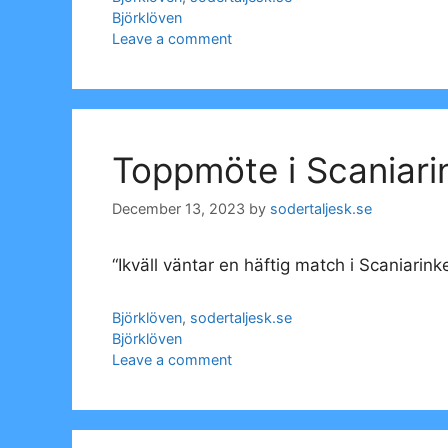
Tags
Björklöven
Leave a comment
Toppmöte i Scaniarin
December 13, 2023
by
sodertaljesk.se
“Ikväll väntar en häftig match i Scaniarink
Categories
Björklöven
,
sodertaljesk.se
Tags
Björklöven
Leave a comment