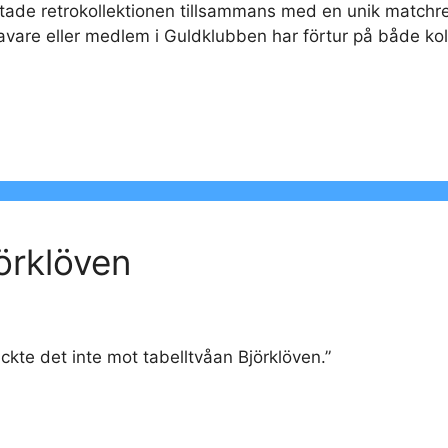
ngtade retrokollektionen tillsammans med en unik matchr
vare eller medlem i Guldklubben har förtur på både ko
örklöven
äckte det inte mot tabelltvåan Björklöven.”