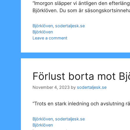
“Imorgon släpper vi äntligen den efterlä
Björklöven. Du som är säsongskortsinneha
Categories
Björklöven
,
sodertaljesk.se
Tags
Björklöven
Leave a comment
Förlust borta mot Bj
November 4, 2023
by
sodertaljesk.se
“Trots en stark inledning och avslutning r
Categories
Björklöven
,
sodertaljesk.se
Tags
Björklöven