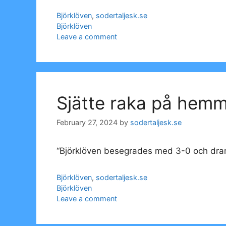
Categories
Björklöven
,
sodertaljesk.se
Tags
Björklöven
Leave a comment
Sjätte raka på hemm
February 27, 2024
by
sodertaljesk.se
“Björklöven besegrades med 3-0 och dram
Categories
Björklöven
,
sodertaljesk.se
Tags
Björklöven
Leave a comment