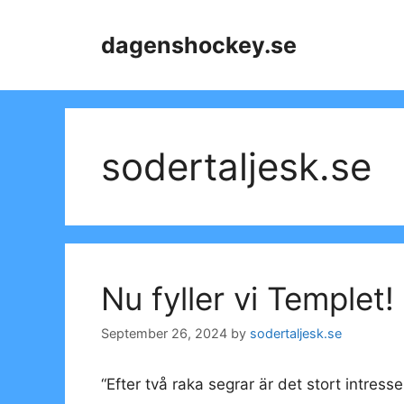
Skip
to
dagenshockey.se
content
sodertaljesk.se
Nu fyller vi Templet!
September 26, 2024
by
sodertaljesk.se
“Efter två raka segrar är det stort intres