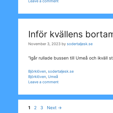
Leave a comment
Inför kvällens bort
November 3, 2023
by
sodertaljesk.se
“Igår rullade bussen till Umeå och ikväll s
Categories
Björklöven
,
sodertaljesk.se
Tags
Björklöven
,
Umeå
Leave a comment
Page
Page
Page
1
2
3
Next
→