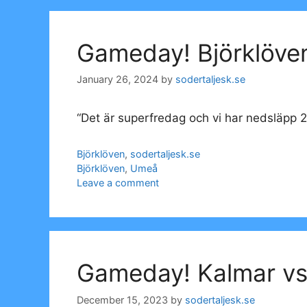
Gameday! Björklöve
January 26, 2024
by
sodertaljesk.se
“Det är superfredag och vi har nedsläpp 
Categories
Björklöven
,
sodertaljesk.se
Tags
Björklöven
,
Umeå
Leave a comment
Gameday! Kalmar vs
December 15, 2023
by
sodertaljesk.se