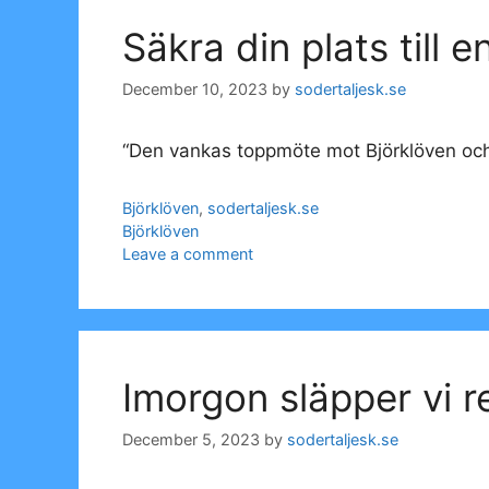
Säkra din plats till e
December 10, 2023
by
sodertaljesk.se
“Den vankas toppmöte mot Björklöven och r
Categories
Björklöven
,
sodertaljesk.se
Tags
Björklöven
Leave a comment
Imorgon släpper vi r
December 5, 2023
by
sodertaljesk.se