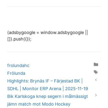
(adsbygoogle = window.adsbygoogle ||
[]).push({});
Categories
frolundahc
Tags
Frölunda
Highlights: Brynäs IF – Färjestad BK |
SDHL | Monitor ERP Arena | 2025-11-19
Bik Karlskoga knep segern i målmässigt
jämn match mot Modo Hockey