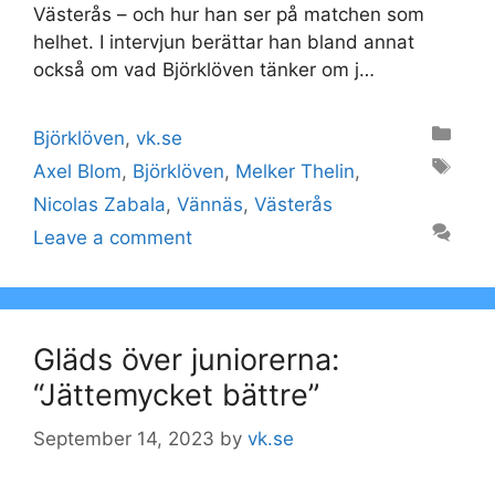
Västerås – och hur han ser på matchen som
helhet. I intervjun berättar han bland annat
också om vad Björklöven tänker om j…
Categories
Björklöven
,
vk.se
Tags
Axel Blom
,
Björklöven
,
Melker Thelin
,
Nicolas Zabala
,
Vännäs
,
Västerås
Leave a comment
Gläds över juniorerna:
“Jättemycket bättre”
September 14, 2023
by
vk.se