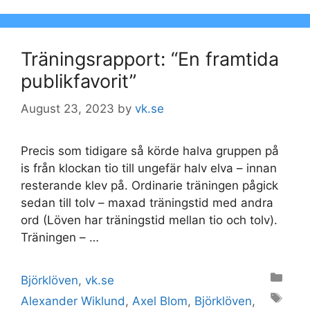
Träningsrapport: “En framtida
publikfavorit”
August 23, 2023
by
vk.se
Precis som tidigare så körde halva gruppen på
is från klockan tio till ungefär halv elva – innan
resterande klev på. Ordinarie träningen pågick
sedan till tolv – maxad träningstid med andra
ord (Löven har träningstid mellan tio och tolv).
Träningen – …
Categories
Björklöven
,
vk.se
Tags
Alexander Wiklund
,
Axel Blom
,
Björklöven
,