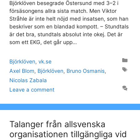
Björklöven besegrade Östersund med 3–2 i
försäsongens allra sista match. Men Viktor
Stråhle är inte helt nöjd med insatsen, som han
beskriver som en blandad kompott. – Stundtals
är det bra, stundtals absolut inte okej. Det är
som ett EKG, det går upp…
Categories
Björklöven
,
vk.se
Tags
Axel Blom
,
Björklöven
,
Bruno Osmanis
,
Nicolas Zabala
Leave a comment
Talanger från allsvenska
organisationen tillgängliga vid