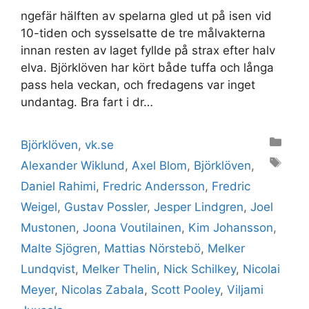
ngefär hälften av spelarna gled ut på isen vid
10-tiden och sysselsatte de tre målvakterna
innan resten av laget fyllde på strax efter halv
elva. Björklöven har kört både tuffa och långa
pass hela veckan, och fredagens var inget
undantag. Bra fart i dr…
Categories
Björklöven
,
vk.se
Tags
Alexander Wiklund
,
Axel Blom
,
Björklöven
,
Daniel Rahimi
,
Fredric Andersson
,
Fredric
Weigel
,
Gustav Possler
,
Jesper Lindgren
,
Joel
Mustonen
,
Joona Voutilainen
,
Kim Johansson
,
Malte Sjögren
,
Mattias Nörstebö
,
Melker
Lundqvist
,
Melker Thelin
,
Nick Schilkey
,
Nicolai
Meyer
,
Nicolas Zabala
,
Scott Pooley
,
Viljami