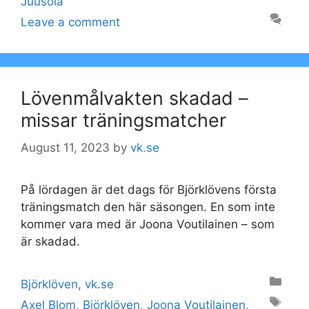
Juusola
Leave a comment
Lövenmålvakten skadad –
missar träningsmatcher
August 11, 2023
by
vk.se
På lördagen är det dags för Björklövens första
träningsmatch den här säsongen. En som inte
kommer vara med är Joona Voutilainen – som
är skadad.
Categories
Björklöven
,
vk.se
Tags
Axel Blom
,
Björklöven
,
Joona Voutilainen
,