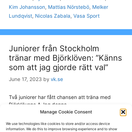
Kim Johansson
,
Mattias Nörstebö
,
Melker
Lundqvist
,
Nicolas Zabala
,
Vasa Sport
Juniorer från Stockholm
tränar med Björklöven: ”Känns
som att jag gjorde rätt val”
June 17, 2023
by
vk.se
Två juniorer har fått chansen att träna med
Björklövens A-lag denna
försäsong. Stockholmskillarna Axel Blom och
Manage Cookie Consent
Nicolas Zabala kommer också att gå på is med
We use technologies like cookies to store and/or access device
laget i höst – och de hoppas få chansen att
information. We do this to improve browsing experience and to show