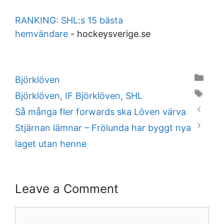
RANKING: SHL:s 15 bästa
hemvändare
-
hockeysverige.se
Categories
Björklöven
Tags
Björklöven
,
IF Björklöven
,
SHL
Så många fler forwards ska Löven värva
Stjärnan lämnar – Frölunda har byggt nya
laget utan henne
Leave a Comment
Comment