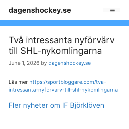
Skip
dagenshockey.se
to
Menu
content
Två intressanta nyförvärv
till SHL-nykomlingarna
June 1, 2026
by
dagenshockey.se
Läs mer
https://sportbloggare.com/tva-
intressanta-nyforvarv-till-shl-nykomlingarna
Fler nyheter om IF Björklöven