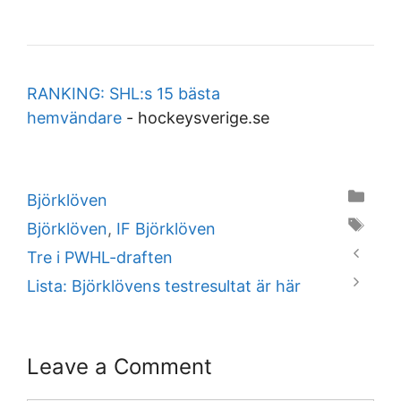
RANKING: SHL:s 15 bästa
hemvändare
-
hockeysverige.se
Categories
Björklöven
Tags
Björklöven
,
IF Björklöven
Tre i PWHL-draften
Lista: Björklövens testresultat är här
Leave a Comment