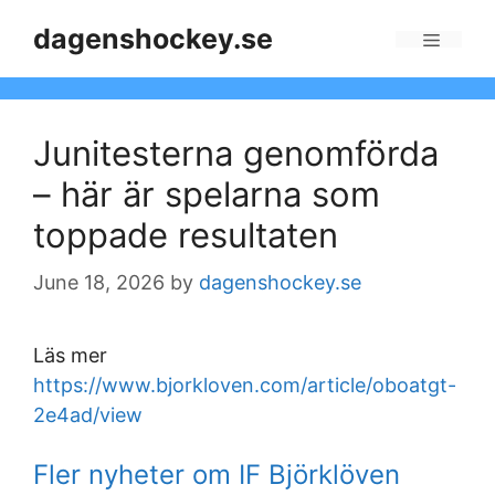
Skip
dagenshockey.se
to
Menu
content
Junitesterna genomförda
– här är spelarna som
toppade resultaten
June 18, 2026
by
dagenshockey.se
Läs mer
https://www.bjorkloven.com/article/oboatgt-
2e4ad/view
Fler nyheter om IF Björklöven