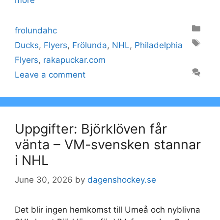
Categories
frolundahc
Tags
Ducks
,
Flyers
,
Frölunda
,
NHL
,
Philadelphia
Flyers
,
rakapuckar.com
Leave a comment
Uppgifter: Björklöven får
vänta – VM-svensken stannar
i NHL
June 30, 2026
by
dagenshockey.se
Det blir ingen hemkomst till Umeå och nyblivna