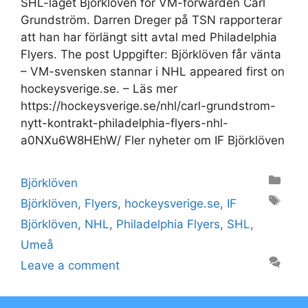
SHL-laget Björklöven för VM-forwarden Carl
Grundström. Darren Dreger på TSN rapporterar
att han har förlängt sitt avtal med Philadelphia
Flyers. The post Uppgifter: Björklöven får vänta
– VM-svensken stannar i NHL appeared first on
hockeysverige.se. – Läs mer
https://hockeysverige.se/nhl/carl-grundstrom-
nytt-kontrakt-philadelphia-flyers-nhl-
a0NXu6W8HEhW/ Fler nyheter om IF Björklöven
Categories
Björklöven
Tags
Björklöven
,
Flyers
,
hockeysverige.se
,
IF
Björklöven
,
NHL
,
Philadelphia Flyers
,
SHL
,
Umeå
Leave a comment