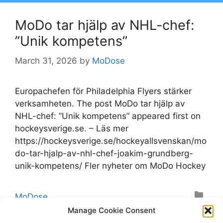
MoDo tar hjälp av NHL-chef:
”Unik kompetens”
March 31, 2026
by
MoDose
Europachefen för Philadelphia Flyers stärker
verksamheten. The post MoDo tar hjälp av
NHL-chef: ”Unik kompetens” appeared first on
hockeysverige.se. – Läs mer
https://hockeysverige.se/hockeyallsvenskan/mo
do-tar-hjalp-av-nhl-chef-joakim-grundberg-
unik-kompetens/ Fler nyheter om MoDo Hockey
Categories
MoDose
Tags
Manage Cookie Consent
Flyers
,
HockeyAllsvenskan
,