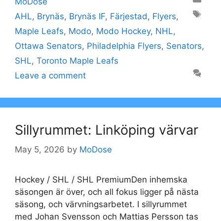
MoDose
Tags
AHL
,
Brynäs
,
Brynäs IF
,
Färjestad
,
Flyers
,
Maple Leafs
,
Modo
,
Modo Hockey
,
NHL
,
Ottawa Senators
,
Philadelphia Flyers
,
Senators
,
SHL
,
Toronto Maple Leafs
Leave a comment
Sillyrummet: Linköping värvar
May 5, 2026
by
MoDose
Hockey / SHL / SHL PremiumDen inhemska
säsongen är över, och all fokus ligger på nästa
säsong, och värvningsarbetet. I sillyrummet
med Johan Svensson och Mattias Persson tas