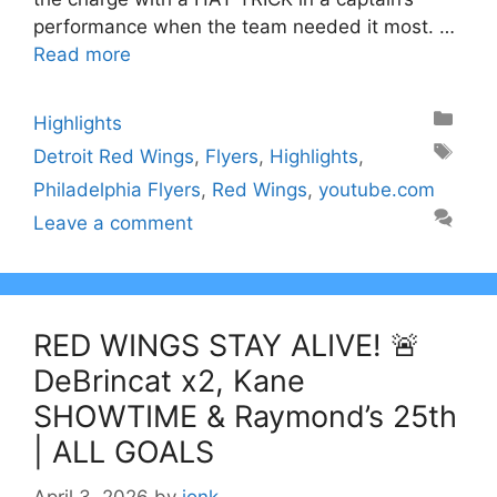
performance when the team needed it most. …
Read more
Categories
Highlights
Tags
Detroit Red Wings
,
Flyers
,
Highlights
,
Philadelphia Flyers
,
Red Wings
,
youtube.com
Leave a comment
RED WINGS STAY ALIVE! 🚨
DeBrincat x2, Kane
SHOWTIME & Raymond’s 25th
| ALL GOALS
April 3, 2026
by
jonk