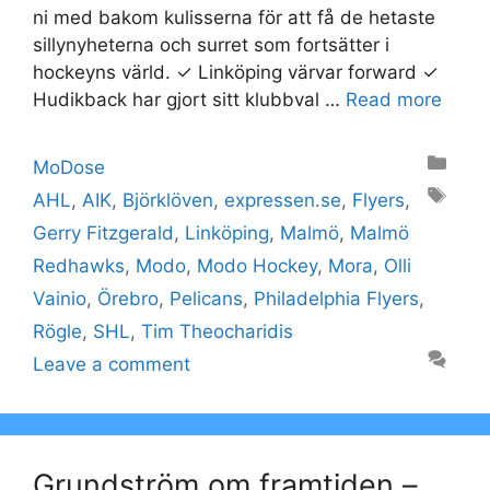
ni med bakom kulisserna för att få de hetaste
sillynyheterna och surret som fortsätter i
hockeyns värld. ✓ Linköping värvar forward ✓
Hudikback har gjort sitt klubbval …
Read more
Categories
MoDose
Tags
AHL
,
AIK
,
Björklöven
,
expressen.se
,
Flyers
,
Gerry Fitzgerald
,
Linköping
,
Malmö
,
Malmö
Redhawks
,
Modo
,
Modo Hockey
,
Mora
,
Olli
Vainio
,
Örebro
,
Pelicans
,
Philadelphia Flyers
,
Rögle
,
SHL
,
Tim Theocharidis
Leave a comment
Grundström om framtiden –