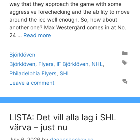
way that they approach the game with some
aggressive forechecking and the ability to move
around the ice well enough. So, how about
another one? Max Westergård comes in at No.
24 …
Read more
Categories
Björklöven
Tags
Björklöven
,
Flyers
,
IF Björklöven
,
NHL
,
Philadelphia Flyers
,
SHL
Leave a comment
LISTA: Det vill alla lag i SHL
värva – just nu
July 6, 2026
by
dagenshockey.se