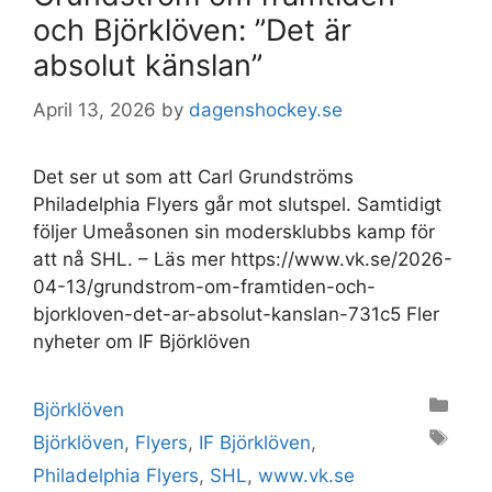
och Björklöven: ”Det är
absolut känslan”
April 13, 2026
by
dagenshockey.se
Det ser ut som att Carl Grundströms
Philadelphia Flyers går mot slutspel. Samtidigt
följer Umeåsonen sin modersklubbs kamp för
att nå SHL. – Läs mer https://www.vk.se/2026-
04-13/grundstrom-om-framtiden-och-
bjorkloven-det-ar-absolut-kanslan-731c5 Fler
nyheter om IF Björklöven
Categories
Björklöven
Tags
Björklöven
,
Flyers
,
IF Björklöven
,
Philadelphia Flyers
,
SHL
,
www.vk.se