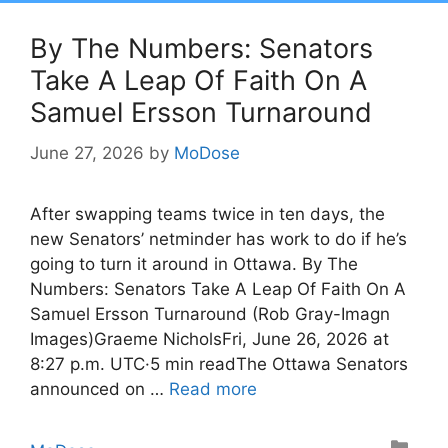
By The Numbers: Senators
Take A Leap Of Faith On A
Samuel Ersson Turnaround
June 27, 2026
by
MoDose
After swapping teams twice in ten days, the
new Senators’ netminder has work to do if he’s
going to turn it around in Ottawa. By The
Numbers: Senators Take A Leap Of Faith On A
Samuel Ersson Turnaround (Rob Gray-Imagn
Images)Graeme NicholsFri, June 26, 2026 at
8:27 p.m. UTC·5 min readThe Ottawa Senators
announced on …
Read more
Categories