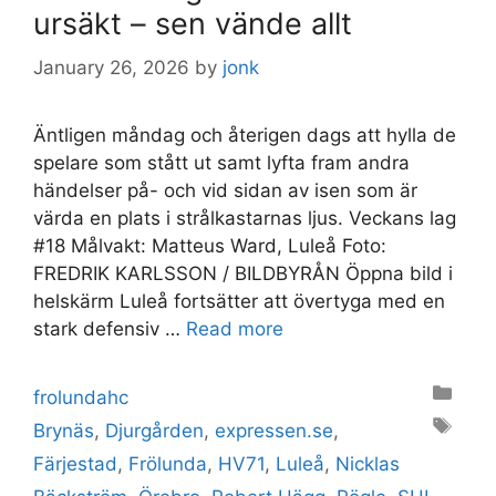
ursäkt – sen vände allt
January 26, 2026
by
jonk
Äntligen måndag och återigen dags att hylla de
spelare som stått ut samt lyfta fram andra
händelser på- och vid sidan av isen som är
värda en plats i strålkastarnas ljus. Veckans lag
#18 Målvakt: Matteus Ward, Luleå Foto:
FREDRIK KARLSSON / BILDBYRÅN Öppna bild i
helskärm Luleå fortsätter att övertyga med en
stark defensiv …
Read more
Categories
frolundahc
Tags
Brynäs
,
Djurgården
,
expressen.se
,
Färjestad
,
Frölunda
,
HV71
,
Luleå
,
Nicklas