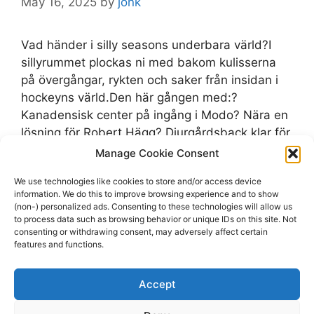
May 16, 2025
by
jonk
Vad händer i silly seasons underbara värld?I
sillyrummet plockas ni med bakom kulisserna
på övergångar, rykten och saker från insidan i
hockeyns värld.Den här gången med:?
Kanadensisk center på ingång i Modo? Nära en
lösning för Robert Hägg? Djurgårdsback klar för
ny klubb? Sparkade tränaren på gång till ny
Manage Cookie Consent
klubb? Brynäsforward kan hamna i allsvenskan?
We use technologies like cookies to store and/or access device
…
Read more
information. We do this to improve browsing experience and to show
(non-) personalized ads. Consenting to these technologies will allow us
to process data such as browsing behavior or unique IDs on this site. Not
Categories
MoDose
consenting or withdrawing consent, may adversely affect certain
features and functions.
Tags
AHL
,
Brynäs
,
Modo
,
Modo Hockey
,
NHL
,
Robert Hägg
,
SHL
Accept
Leave a comment