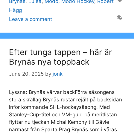
Tags
Brynäs
,
Luleå
,
Modo
,
Modo Hockey
,
Robert
Hägg
Leave a comment
Efter tunga tappen – här är
Brynäs nya toppback
June 20, 2025
by
jonk
Lyssna: Brynäs värvar backFörra säsongens
stora skrällag Brynäs rustar rejält på backsidan
inför kommande SHL-hockeysäsong. Med
Stanley-Cup-titel och VM-guld på meritlistan
flyttar nu tjecken Michal Kempny till Gävle
närmast från Sparta Prag.Brynäs som i våras