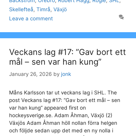
Bäckström
,
Örebro
,
Robert Hägg
,
Rögle
,
SHL
,
Skellefteå
,
Timrå
,
Växjö
Leave a comment
Veckans lag #17: ”Gav bort ett
mål – sen var han kung”
January 26, 2026
by
jonk
Måns Karlsson tar ut veckans lag i SHL. The
post Veckans lag #17: ”Gav bort ett mål – sen
var han kung” appeared first on
hockeysverige.se. Adam Åhman, Växjö (2)
Växjös Adam Åhman höll nollan förra helgen
och följde sedan upp det med en ny nolla i