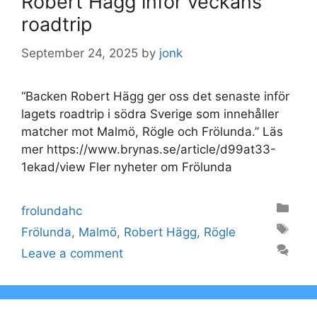
Robert Hägg inför veckans
roadtrip
September 24, 2025
by
jonk
“Backen Robert Hägg ger oss det senaste inför
lagets roadtrip i södra Sverige som innehåller
matcher mot Malmö, Rögle och Frölunda.” Läs
mer https://www.brynas.se/article/d99at33-
1ekad/view Fler nyheter om Frölunda
Categories
frolundahc
Tags
Frölunda
,
Malmö
,
Robert Hägg
,
Rögle
Leave a comment