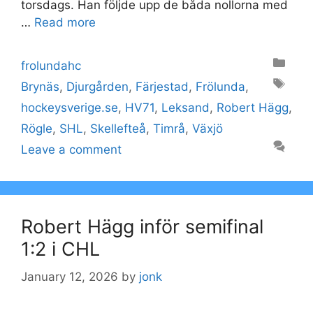
torsdags. Han följde upp de båda nollorna med
…
Read more
Categories
frolundahc
Tags
Brynäs
,
Djurgården
,
Färjestad
,
Frölunda
,
hockeysverige.se
,
HV71
,
Leksand
,
Robert Hägg
,
Rögle
,
SHL
,
Skellefteå
,
Timrå
,
Växjö
Leave a comment
Robert Hägg inför semifinal
1:2 i CHL
January 12, 2026
by
jonk