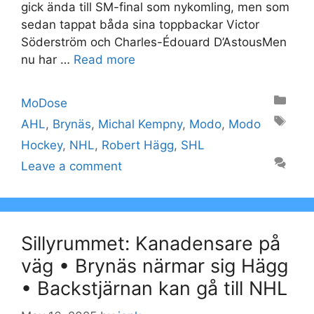
gick ända till SM-final som nykomling, men som
sedan tappat båda sina toppbackar Victor
Söderström och Charles-Édouard D’AstousMen
nu har …
Read more
Categories
MoDose
Tags
AHL
,
Brynäs
,
Michal Kempny
,
Modo
,
Modo
Hockey
,
NHL
,
Robert Hägg
,
SHL
Leave a comment
Sillyrummet: Kanadensare på
väg • Brynäs närmar sig Hägg
• Backstjärnan kan gå till NHL