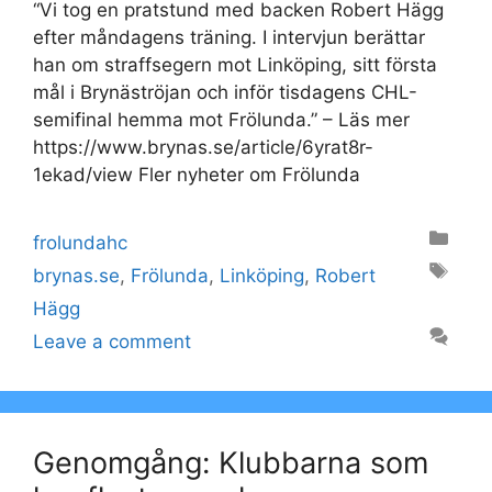
“Vi tog en pratstund med backen Robert Hägg
efter måndagens träning. I intervjun berättar
han om straffsegern mot Linköping, sitt första
mål i Brynäströjan och inför tisdagens CHL-
semifinal hemma mot Frölunda.” – Läs mer
https://www.brynas.se/article/6yrat8r-
1ekad/view Fler nyheter om Frölunda
Categories
frolundahc
Tags
brynas.se
,
Frölunda
,
Linköping
,
Robert
Hägg
Leave a comment
Genomgång: Klubbarna som