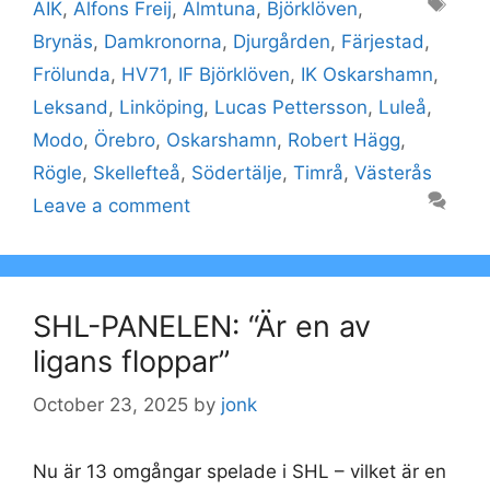
Tags
AIK
,
Alfons Freij
,
Almtuna
,
Björklöven
,
Brynäs
,
Damkronorna
,
Djurgården
,
Färjestad
,
Frölunda
,
HV71
,
IF Björklöven
,
IK Oskarshamn
,
Leksand
,
Linköping
,
Lucas Pettersson
,
Luleå
,
Modo
,
Örebro
,
Oskarshamn
,
Robert Hägg
,
Rögle
,
Skellefteå
,
Södertälje
,
Timrå
,
Västerås
Leave a comment
SHL-PANELEN: “Är en av
ligans floppar”
October 23, 2025
by
jonk
Nu är 13 omgångar spelade i SHL – vilket är en