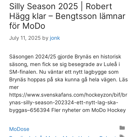
Silly Season 2025 | Robert
Hägg klar – Bengtsson lämnar
för MoDo
July 11, 2025
by
jonk
Säsongen 2024/25 gjorde Brynäs en historisk
säsong, men fick se sig besegrade av Luleå i
SM-finalen. Nu väntar ett nytt lagbygge som
Brynäs hoppas på ska kunna gå hela vägen. Läs
mer
https://www.svenskafans.com/hockeyzon/bif/br
ynas-silly-season-202324-ett-nytt-lag-ska-
byggas–656394 Fler nyheter om MoDo Hockey
Categories
MoDose