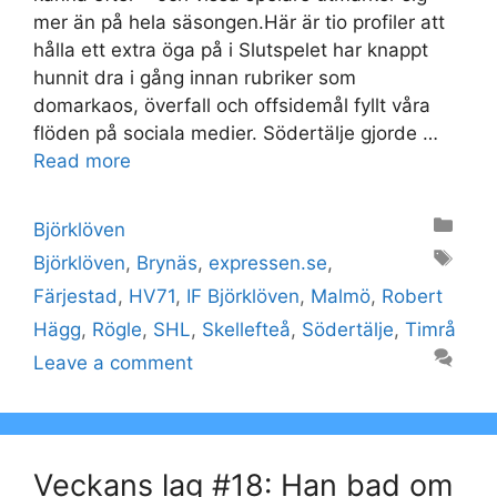
mer än på hela säsongen.Här är tio profiler att
hålla ett extra öga på i Slutspelet har knappt
hunnit dra i gång innan rubriker som
domarkaos, överfall och offsidemål fyllt våra
flöden på sociala medier. Södertälje gjorde …
Read more
Categories
Björklöven
Tags
Björklöven
,
Brynäs
,
expressen.se
,
Färjestad
,
HV71
,
IF Björklöven
,
Malmö
,
Robert
Hägg
,
Rögle
,
SHL
,
Skellefteå
,
Södertälje
,
Timrå
Leave a comment
Veckans lag #18: Han bad om