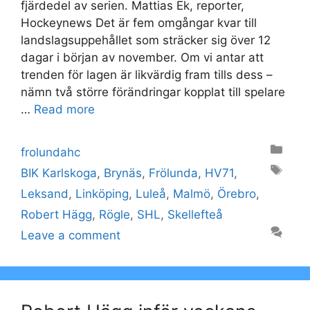
fjärdedel av serien. Mattias Ek, reporter,
Hockeynews Det är fem omgångar kvar till
landslagsuppehållet som sträcker sig över 12
dagar i början av november. Om vi antar att
trenden för lagen är likvärdig fram tills dess –
nämn två större förändringar kopplat till spelare
…
Read more
Categories
frolundahc
Tags
BIK Karlskoga
,
Brynäs
,
Frölunda
,
HV71
,
Leksand
,
Linköping
,
Luleå
,
Malmö
,
Örebro
,
Robert Hägg
,
Rögle
,
SHL
,
Skellefteå
Leave a comment