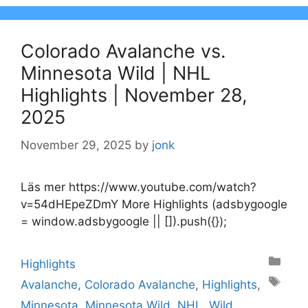
Colorado Avalanche vs.
Minnesota Wild | NHL
Highlights | November 28,
2025
November 29, 2025
by
jonk
Läs mer https://www.youtube.com/watch?
v=54dHEpeZDmY More Highlights (adsbygoogle
= window.adsbygoogle || []).push({});
Categories
Highlights
Tags
Avalanche
,
Colorado Avalanche
,
Highlights
,
Minnesota
,
Minnesota Wild
,
NHL
,
Wild