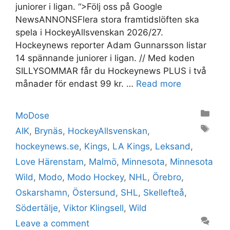
juniorer i ligan. “>Följ oss på Google
NewsANNONSFlera stora framtidslöften ska
spela i HockeyAllsvenskan 2026/27.
Hockeynews reporter Adam Gunnarsson listar
14 spännande juniorer i ligan. // Med koden
SILLYSOMMAR får du Hockeynews PLUS i två
månader för endast 99 kr. …
Read more
Categories
MoDose
Tags
AIK
,
Brynäs
,
HockeyAllsvenskan
,
hockeynews.se
,
Kings
,
LA Kings
,
Leksand
,
Love Härenstam
,
Malmö
,
Minnesota
,
Minnesota
Wild
,
Modo
,
Modo Hockey
,
NHL
,
Örebro
,
Oskarshamn
,
Östersund
,
SHL
,
Skellefteå
,
Södertälje
,
Viktor Klingsell
,
Wild
Leave a comment