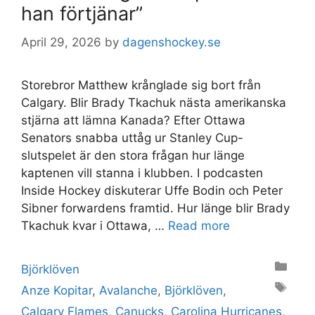
han förtjänar”
April 29, 2026
by
dagenshockey.se
Storebror Matthew krånglade sig bort från
Calgary. Blir Brady Tkachuk nästa amerikanska
stjärna att lämna Kanada? Efter Ottawa
Senators snabba uttåg ur Stanley Cup-
slutspelet är den stora frågan hur länge
kaptenen vill stanna i klubben. I podcasten
Inside Hockey diskuterar Uffe Bodin och Peter
Sibner forwardens framtid. Hur länge blir Brady
Tkachuk kvar i Ottawa, …
Read more
Categories
Björklöven
Tags
Anze Kopitar
,
Avalanche
,
Björklöven
,
Calgary Flames
,
Canucks
,
Carolina Hurricanes
,