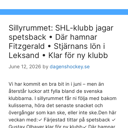
Sillyrummet: SHL-klubb jagar
spetsback • Där hamnar
Fitzgerald • Stjärnans lön i
Leksand • Klar för ny klubb
June 12, 2026
by
dagenshockey.se
Vi har kommit en bra bit in i juni – men än
återstår luckor att fylla bland de svenska
klubbarna. I sillyrummet får ni följa med bakom
kulisserna, höra det senaste snacket och
övergångar som kan ske, eller inte ske.Den här
veckan med:✓ Färjestad tittar på spetsback ✓
Gustav Olhaver klar för ny klubb✓ Där hamnar