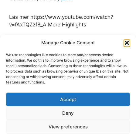
Läs mer https://www.youtube.com/watch?
v=fAxTQZzf8_A More Highlights
Categories
Manage Cookie Consent
Highlights
Tags
Devils
,
Highlights
,
Minnesota Wild
,
New
We use technologies like cookies to store and/or access device
information. We do this to improve browsing experience and to show
Jersey Devils
,
Wild
(non-) personalized ads. Consenting to these technologies will allow us
Leave a comment
to process data such as browsing behavior or unique IDs on this site. Not
consenting or withdrawing consent, may adversely affect certain
features and functions.
Accept
Page
Page
1
2
Next
→
Deny
View preferences
© 2026 dagenshockey.se
• Built with
GeneratePress