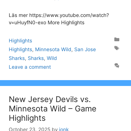
Läs mer https://www.youtube.com/watch?
v=uHuyfN0-exo More Highlights
Categories
Highlights
Tags
Highlights
,
Minnesota Wild
,
San Jose
Sharks
,
Sharks
,
Wild
Leave a comment
New Jersey Devils vs.
Minnesota Wild – Game
Highlights
October 23, 2025
by
jonk