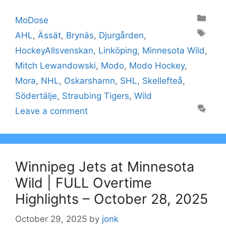
Categories
MoDose
Tags
AHL
,
Ässät
,
Brynäs
,
Djurgården
,
HockeyAllsvenskan
,
Linköping
,
Minnesota Wild
,
Mitch Lewandowski
,
Modo
,
Modo Hockey
,
Mora
,
NHL
,
Oskarshamn
,
SHL
,
Skellefteå
,
Södertälje
,
Straubing Tigers
,
Wild
Leave a comment
Winnipeg Jets at Minnesota
Wild | FULL Overtime
Highlights – October 28, 2025
October 29, 2025
by
jonk