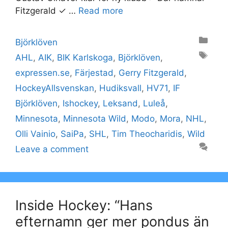
Fitzgerald ✓ …
Read more
Categories
Björklöven
Tags
AHL
,
AIK
,
BIK Karlskoga
,
Björklöven
,
expressen.se
,
Färjestad
,
Gerry Fitzgerald
,
HockeyAllsvenskan
,
Hudiksvall
,
HV71
,
IF
Björklöven
,
Ishockey
,
Leksand
,
Luleå
,
Minnesota
,
Minnesota Wild
,
Modo
,
Mora
,
NHL
,
Olli Vainio
,
SaiPa
,
SHL
,
Tim Theocharidis
,
Wild
Leave a comment
Inside Hockey: “Hans
efternamn ger mer pondus än