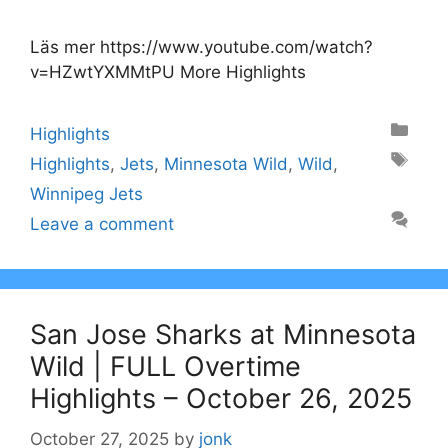
Läs mer https://www.youtube.com/watch?
v=HZwtYXMMtPU More Highlights
Categories
Highlights
Tags
Highlights
,
Jets
,
Minnesota Wild
,
Wild
,
Winnipeg Jets
Leave a comment
San Jose Sharks at Minnesota
Wild | FULL Overtime
Highlights – October 26, 2025
October 27, 2025
by
jonk