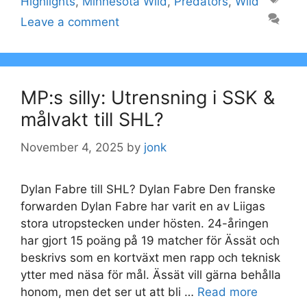
Highlights
,
Minnesota Wild
,
Predators
,
Wild
Leave a comment
MP:s silly: Utrensning i SSK &
målvakt till SHL?
November 4, 2025
by
jonk
Dylan Fabre till SHL? Dylan Fabre Den franske
forwarden Dylan Fabre har varit en av Liigas
stora utropstecken under hösten. 24-åringen
har gjort 15 poäng på 19 matcher för Ässät och
beskrivs som en kortväxt men rapp och teknisk
ytter med näsa för mål. Ässät vill gärna behålla
honom, men det ser ut att bli …
Read more