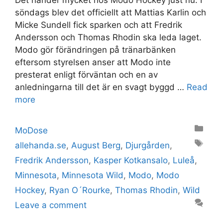
Det händer mycket hos Modo Hockey just nu. I
söndags blev det officiellt att Mattias Karlin och
Micke Sundell fick sparken och att Fredrik
Andersson och Thomas Rhodin ska leda laget.
Modo gör förändringen på tränarbänken
eftersom styrelsen anser att Modo inte
presterat enligt förväntan och en av
anledningarna till det är en svagt byggd …
Read
more
Categories
MoDose
Tags
allehanda.se
,
August Berg
,
Djurgården
,
Fredrik Andersson
,
Kasper Kotkansalo
,
Luleå
,
Minnesota
,
Minnesota Wild
,
Modo
,
Modo
Hockey
,
Ryan O´Rourke
,
Thomas Rhodin
,
Wild
Leave a comment